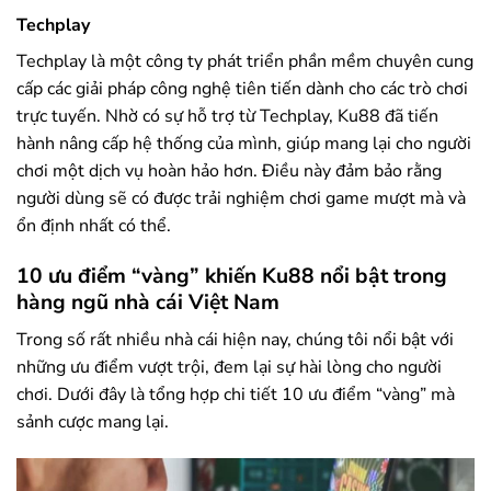
Techplay
Techplay là một công ty phát triển phần mềm chuyên cung
cấp các giải pháp công nghệ tiên tiến dành cho các trò chơi
trực tuyến. Nhờ có sự hỗ trợ từ Techplay, Ku88 đã tiến
hành nâng cấp hệ thống của mình, giúp mang lại cho người
chơi một dịch vụ hoàn hảo hơn. Điều này đảm bảo rằng
người dùng sẽ có được trải nghiệm chơi game mượt mà và
ổn định nhất có thể.
10 ưu điểm “vàng” khiến Ku88 nổi bật trong
hàng ngũ nhà cái Việt Nam
Trong số rất nhiều nhà cái hiện nay, chúng tôi nổi bật với
những ưu điểm vượt trội, đem lại sự hài lòng cho người
chơi. Dưới đây là tổng hợp chi tiết 10 ưu điểm “vàng” mà
sảnh cược mang lại.