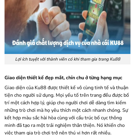
Lợi ích tuyệt vời thành viên có khi tham gia trang Ku88
Giao diện thiết kế đẹp mắt, chỉn chu ở từng hạng mục
Giao diện của Ku88 được thiết kế vô cùng tinh tế và thuận
tiện cho người sử dụng. Mọi yếu tố trên trang đều được bố
trí một cách hợp lý, giúp cho người chơi dễ dàng tìm kiếm
những trò chơi mà họ yêu thích một cách nhanh chóng. Sự
kết hợp màu sắc hài hòa cùng với cấu trúc bố cục thông
minh đã tạo ra một trải nghiệm thân thiện. Nó khiến cho
việc tham gia trò chơi trở nên thú vị hơn rất nhiều.