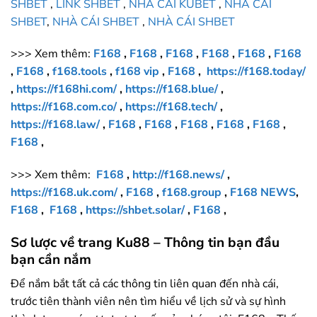
SHBET
,
LINK SHBET
,
NHÀ CÁI KUBET
,
NHÀ CÁI
SHBET
,
NHÀ CÁI SHBET
,
NHÀ CÁI SHBET
>>> Xem thêm:
F168
,
F168
,
F168
,
F168
,
F168
,
F168
,
F168
,
f168.tools
,
f168 vip
,
F168
,
https://f168.today/
,
https://f168hi.com/
,
https://f168.blue/
,
https://f168.com.co/
,
https://f168.tech/
,
https://f168.law/
,
F168
,
F168
,
F168
,
F168
,
F168
,
F168
,
>>> Xem thêm:
F168
,
http://f168.news/
,
https://f168.uk.com/
,
F168
,
f168.group
,
F168 NEWS
,
F168
,
F168
,
https://shbet.solar/
,
F168
,
Sơ lược về trang Ku88 – Thông tin bạn đầu
bạn cần nắm
Để nắm bắt tất cả các thông tin liên quan đến nhà cái,
trước tiên thành viên nên tìm hiểu về lịch sử và sự hình