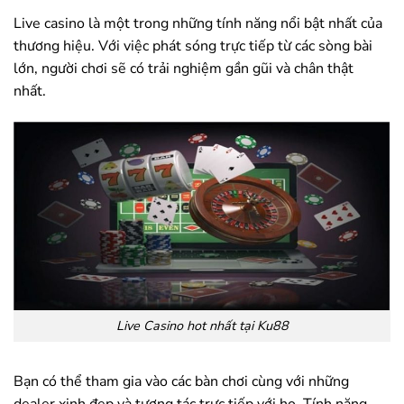
Live casino là một trong những tính năng nổi bật nhất của
thương hiệu. Với việc phát sóng trực tiếp từ các sòng bài
lớn, người chơi sẽ có trải nghiệm gần gũi và chân thật
nhất.
Live Casino hot nhất tại Ku88
Bạn có thể tham gia vào các bàn chơi cùng với những
dealer xinh đẹp và tương tác trực tiếp với họ. Tính năng