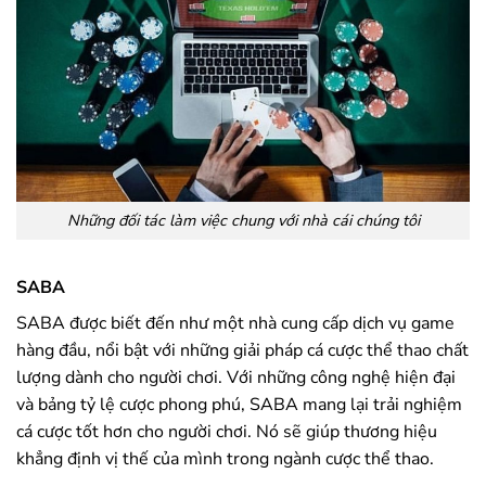
Những đối tác làm việc chung với nhà cái chúng tôi
SABA
SABA được biết đến như một nhà cung cấp dịch vụ game
hàng đầu, nổi bật với những giải pháp cá cược thể thao chất
lượng dành cho người chơi. Với những công nghệ hiện đại
và bảng tỷ lệ cược phong phú, SABA mang lại trải nghiệm
cá cược tốt hơn cho người chơi. Nó sẽ giúp thương hiệu
khẳng định vị thế của mình trong ngành cược thể thao.