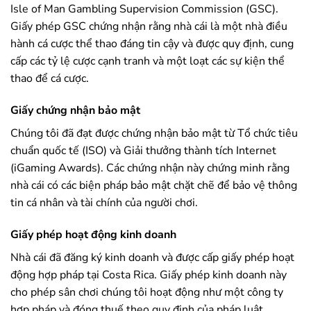
Isle of Man Gambling Supervision Commission (GSC).
Giấy phép GSC chứng nhận rằng nhà cái là một nhà điều
hành cá cược thể thao đáng tin cậy và được quy định, cung
cấp các tỷ lệ cược cạnh tranh và một loạt các sự kiện thể
thao để cá cược.
Giấy chứng nhận bảo mật
Chúng tôi đã đạt được chứng nhận bảo mật từ Tổ chức tiêu
chuẩn quốc tế (ISO) và Giải thưởng thành tích Internet
(iGaming Awards). Các chứng nhận này chứng minh rằng
nhà cái có các biện pháp bảo mật chặt chẽ để bảo vệ thông
tin cá nhân và tài chính của người chơi.
Giấy phép hoạt động kinh doanh
Nhà cái đã đăng ký kinh doanh và được cấp giấy phép hoạt
động hợp pháp tại Costa Rica. Giấy phép kinh doanh này
cho phép sân chơi chúng tôi hoạt động như một công ty
hợp pháp và đóng thuế theo quy định của pháp luật.