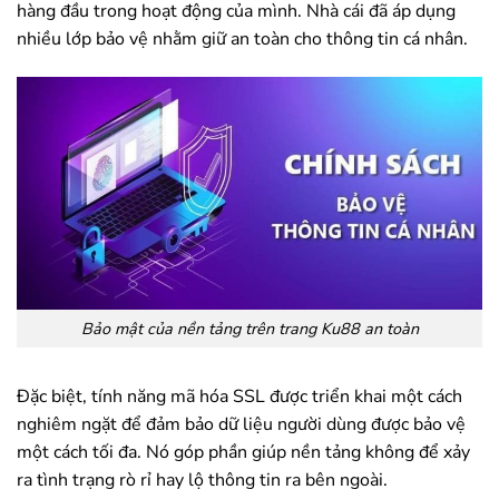
hàng đầu trong hoạt động của mình. Nhà cái đã áp dụng
nhiều lớp bảo vệ nhằm giữ an toàn cho thông tin cá nhân.
Bảo mật của nền tảng trên trang Ku88 an toàn
Đặc biệt, tính năng mã hóa SSL được triển khai một cách
nghiêm ngặt để đảm bảo dữ liệu người dùng được bảo vệ
một cách tối đa. Nó góp phần giúp nền tảng không để xảy
ra tình trạng rò rỉ hay lộ thông tin ra bên ngoài.