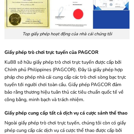
Top giấy phép hoạt động của nhà cái chúng tôi
Giấy phép trò chơi trực tuyến của PAGCOR
Ku88 sở hữu giấy phép trò chơi trực tuyến được cấp bởi
Chính phủ Philippines (PAGCOR). Đây là giấy phép hợp
pháp cho phép nhà cái cung cấp các trò chơi sòng bạc trực
tuyến tới người chơi toàn cầu. Giấy phép PAGCOR đảm
bảo rằng thương hiệu tuân thủ các tiêu chuẩn quốc tế về
công bằng, minh bạch và trách nhiệm.
Giấy phép cung cấp tất cả dịch vụ cá cược sảnh thể thao
Ngoài giấy phép trò chơi trực tuyến, chúng tôi còn có giấy
phép cung cấp các dịch vụ cá cược thể thao được cấp bởi