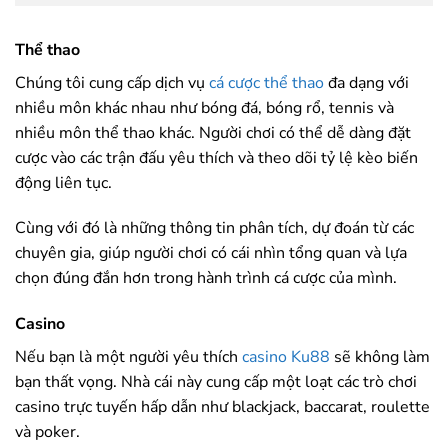
Thể thao
Chúng tôi cung cấp dịch vụ
cá cược thể thao
đa dạng với
nhiều môn khác nhau như bóng đá, bóng rổ, tennis và
nhiều môn thể thao khác. Người chơi có thể dễ dàng đặt
cược vào các trận đấu yêu thích và theo dõi tỷ lệ kèo biến
động liên tục.
Cùng với đó là những thông tin phân tích, dự đoán từ các
chuyên gia, giúp người chơi có cái nhìn tổng quan và lựa
chọn đúng đắn hơn trong hành trình cá cược của mình.
Casino
Nếu bạn là một người yêu thích
casino Ku88
sẽ không làm
bạn thất vọng. Nhà cái này cung cấp một loạt các trò chơi
casino trực tuyến hấp dẫn như blackjack, baccarat, roulette
và poker.