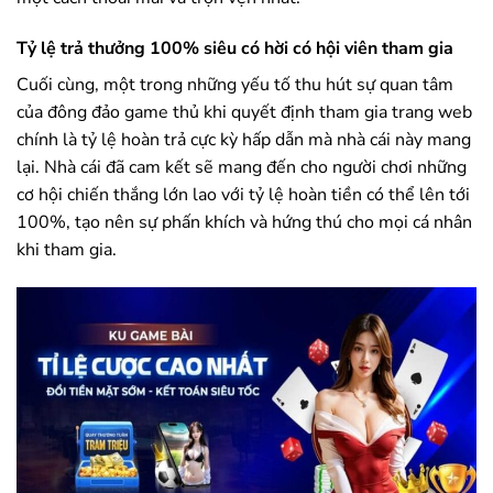
Tỷ lệ trả thưởng 100% siêu có hời có hội viên tham gia
Cuối cùng, một trong những yếu tố thu hút sự quan tâm
của đông đảo game thủ khi quyết định tham gia trang web
chính là tỷ lệ hoàn trả cực kỳ hấp dẫn mà nhà cái này mang
lại. Nhà cái đã cam kết sẽ mang đến cho người chơi những
cơ hội chiến thắng lớn lao với tỷ lệ hoàn tiền có thể lên tới
100%, tạo nên sự phấn khích và hứng thú cho mọi cá nhân
khi tham gia.