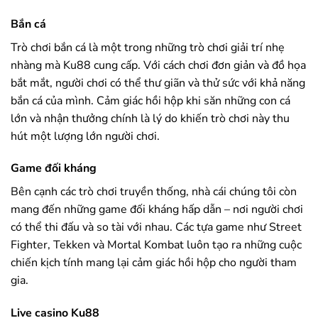
Bắn cá
Trò chơi bắn cá là một trong những trò chơi giải trí nhẹ
nhàng mà Ku88 cung cấp. Với cách chơi đơn giản và đồ họa
bắt mắt, người chơi có thể thư giãn và thử sức với khả năng
bắn cá của mình. Cảm giác hồi hộp khi săn những con cá
lớn và nhận thưởng chính là lý do khiến trò chơi này thu
hút một lượng lớn người chơi.
Game đối kháng
Bên cạnh các trò chơi truyền thống, nhà cái chúng tôi còn
mang đến những game đối kháng hấp dẫn – nơi người chơi
có thể thi đấu và so tài với nhau. Các tựa game như Street
Fighter, Tekken và Mortal Kombat luôn tạo ra những cuộc
chiến kịch tính mang lại cảm giác hồi hộp cho người tham
gia.
Live casino Ku88