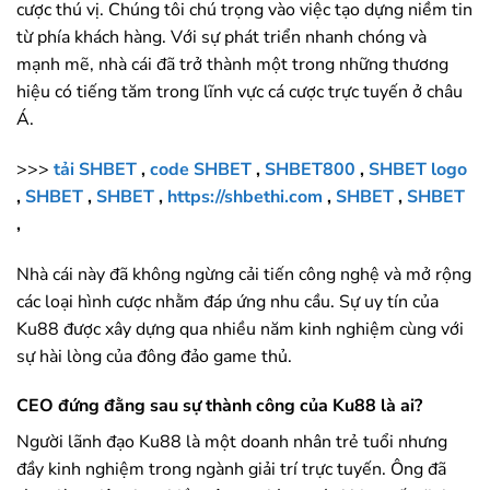
cược thú vị. Chúng tôi chú trọng vào việc tạo dựng niềm tin
từ phía khách hàng. Với sự phát triển nhanh chóng và
mạnh mẽ, nhà cái đã trở thành một trong những thương
hiệu có tiếng tăm trong lĩnh vực cá cược trực tuyến ở châu
Á.
>>>
tải SHBET
,
code SHBET
,
SHBET800
,
SHBET logo
,
SHBET
,
SHBET
,
https://shbethi.com
,
SHBET
,
SHBET
,
Nhà cái này đã không ngừng cải tiến công nghệ và mở rộng
các loại hình cược nhằm đáp ứng nhu cầu. Sự uy tín của
Ku88 được xây dựng qua nhiều năm kinh nghiệm cùng với
sự hài lòng của đông đảo game thủ.
CEO đứng đằng sau sự thành công của Ku88 là ai?
Người lãnh đạo Ku88 là một doanh nhân trẻ tuổi nhưng
đầy kinh nghiệm trong ngành giải trí trực tuyến. Ông đã