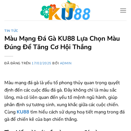
Chuyển
đến
nội
dung
TIN TỨC
Màu Mạng Đá Gà KU88 Lựa Chọn Màu
Đúng Để Tăng Cơ Hội Thắng
ĐÃ ĐĂNG TRÊN
17/02/2025
BỞI
ADMIN
Màu mạng đá gà là yếu tố phong thủy quan trọng quyết
định đến các cuộc đấu đá gà. Đây không chỉ là màu sắc
lông, mà có liên quan đến yếu tố mệnh ngũ hành, giúp
phân định sự tương sinh, xung khắc giữa các cuộc chiến.
Cùng
KU88
tìm hiểu cách sử dụng hoạ tiết mạng trong đá
gà để chiến kê của bạn chiến thắng.