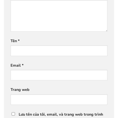
Tên
*
Email
*
Trang web
Lưu tên của tôi, email, và trang web trong trình