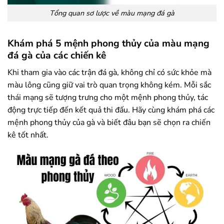
Tổng quan sơ lược về màu mạng đá gà
Khám phá 5 mệnh phong thủy của màu mạng
đá gà của các chiến kê
Khi tham gia vào các trận đá gà, không chỉ có sức khỏe mà
màu lông cũng giữ vai trò quan trọng không kém. Mỗi sắc
thái mạng sẽ tượng trưng cho một mệnh phong thủy, tác
động trực tiếp đến kết quả thi đấu. Hãy cùng khám phá các
mệnh phong thủy của gà và biết đâu bạn sẽ chọn ra chiến
kê tốt nhất.